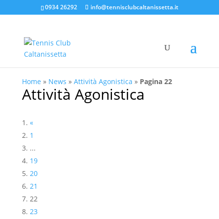
0934 26292
info@tennisclubcaltanissetta.it
Home
»
News
»
Attività Agonistica
»
Pagina 22
Attività Agonistica
«
1
...
19
20
21
22
23