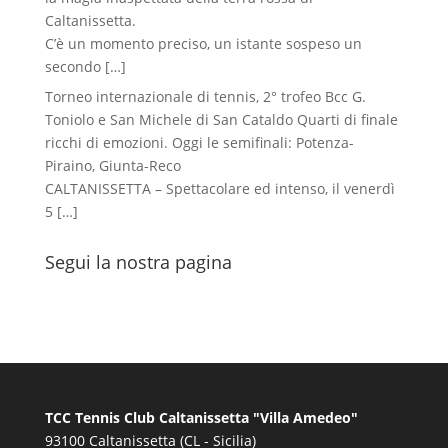
Caltanissetta.
C’è un momento preciso, un istante sospeso un
secondo
[…]
Torneo internazionale di tennis, 2° trofeo Bcc G.
Toniolo e San Michele di San Cataldo Quarti di finale
ricchi di emozioni. Oggi le semifinali: Potenza-
Piraino, Giunta-Reco
CALTANISSETTA – Spettacolare ed intenso, il venerdì
5
[…]
Segui la nostra pagina
TCC Tennis Club Caltanissetta "Villa Amedeo"
93100 Caltanissetta (CL - Sicilia)