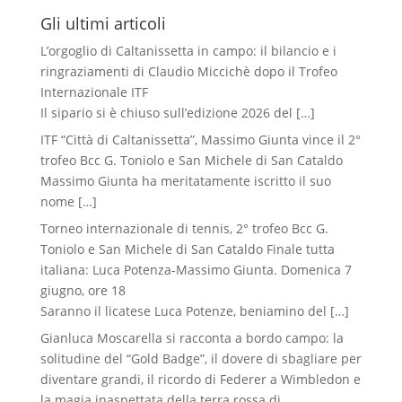
Gli ultimi articoli
L’orgoglio di Caltanissetta in campo: il bilancio e i
ringraziamenti di Claudio Miccichè dopo il Trofeo
Internazionale ITF
Il sipario si è chiuso sull’edizione 2026 del
[…]
ITF “Città di Caltanissetta”, Massimo Giunta vince il 2°
trofeo Bcc G. Toniolo e San Michele di San Cataldo
Massimo Giunta ha meritatamente iscritto il suo
nome
[…]
Torneo internazionale di tennis, 2° trofeo Bcc G.
Toniolo e San Michele di San Cataldo Finale tutta
italiana: Luca Potenza-Massimo Giunta. Domenica 7
giugno, ore 18
Saranno il licatese Luca Potenze, beniamino del
[…]
Gianluca Moscarella si racconta a bordo campo: la
solitudine del “Gold Badge”, il dovere di sbagliare per
diventare grandi, il ricordo di Federer a Wimbledon e
la magia inaspettata della terra rossa di