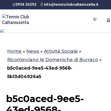
0934 26292
info@tennisclubcaltanissetta.it
Home
»
News
»
Attività Sociale
»
Ricominciano le Domeniche di Burraco
»
b5c0aced-9ee5-43ed-9568-
5b13d04926a5
b5c0aced-9ee5-
43ed-9568-