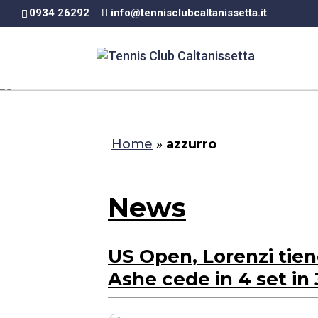
0934 26292
info@tennisclubcaltanissetta.it
Home
»
azzurro
News
US Open, Lorenzi tien
Ashe cede in 4 set in 