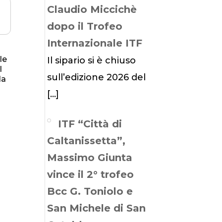
Claudio Miccichè
dopo il Trofeo
Internazionale ITF
le
Il sipario si è chiuso
l
sull’edizione 2026 del
la
[…]
ITF “Città di
Caltanissetta”,
Massimo Giunta
vince il 2° trofeo
Bcc G. Toniolo e
San Michele di San