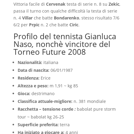
Vittoria facile di
Cervenak
testa di serie n. 8 su
Zekic
,
passa il turno con qualche difficoltà la testa di serie
n. 4
Villar
che batte
Bondarenko
, stesso risultato 7/6
6/2 per
Prpic
n. 2 che batte
Ciric
.
Profilo del tennista Gianluca
Naso
,
nonchè vincitore del
Torneo Future 2008
Nazionalità:
italiana
Data di nascita:
06/01/1987
Residenza:
Erice
Altezza e peso:
m 1,91 ~ kg 85
Gioca:
destrimano
Classifica attuale-migliore:
n. 381 mondiale
Racchetta
–
tensione corde
:
babolat pure storm
tour ~ babolat kg 26-25
Superficie preferita:
terra
Ha iniziato a giocare a:
4 anni