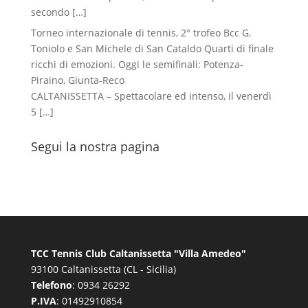
secondo
[…]
Torneo internazionale di tennis, 2° trofeo Bcc G.
Toniolo e San Michele di San Cataldo Quarti di finale
ricchi di emozioni. Oggi le semifinali: Potenza-
Piraino, Giunta-Reco
CALTANISSETTA – Spettacolare ed intenso, il venerdì
5
[…]
Segui la nostra pagina
TCC Tennis Club Caltanissetta "Villa Amedeo"
93100 Caltanissetta (CL - Sicilia)
Telefono
: 0934 26292
P.IVA
: 01492910854