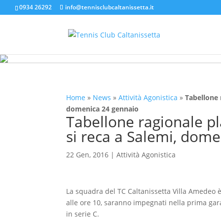
0934 26292
info@tennisclubcaltanissetta.it
Home
»
News
»
Attività Agonistica
»
Tabellone r
domenica 24 gennaio
Tabellone ragionale pla
si reca a Salemi, dom
22 Gen, 2016
|
Attività Agonistica
La squadra del TC Caltanissetta Villa Amedeo è
alle ore 10, saranno impegnati nella prima gar
in serie C.