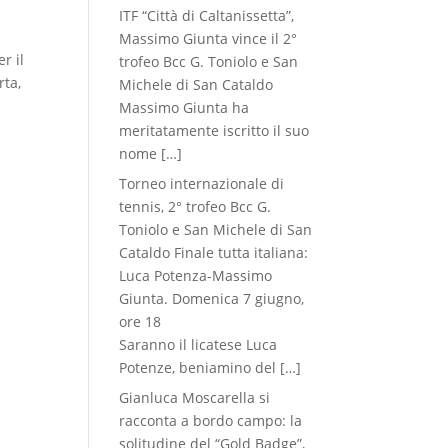
ITF “Città di Caltanissetta”,
Massimo Giunta vince il 2°
r il
trofeo Bcc G. Toniolo e San
rta,
Michele di San Cataldo
Massimo Giunta ha
meritatamente iscritto il suo
nome
[…]
Torneo internazionale di
tennis, 2° trofeo Bcc G.
Toniolo e San Michele di San
Cataldo Finale tutta italiana:
Luca Potenza-Massimo
Giunta. Domenica 7 giugno,
ore 18
Saranno il licatese Luca
Potenze, beniamino del
[…]
Gianluca Moscarella si
racconta a bordo campo: la
solitudine del “Gold Badge”,