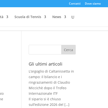
Contatti
Dove siamo
ità
Scuola di Tennis
News
Cerca
a
Gli ultimi articoli
L’orgoglio di Caltanissetta in
campo: il bilancio e i
ringraziamenti di Claudio
Miccichè dopo il Trofeo
aio
Internazionale ITF
one
Il sipario si è chiuso
sull’edizione 2026 del
[…]