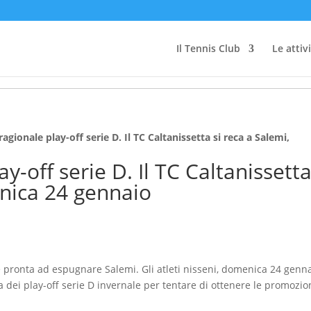
Il Tennis Club
Le attiv
agionale play-off serie D. Il TC Caltanissetta si reca a Salemi,
y-off serie D. Il TC Caltanissett
enica 24 gennaio
 pronta ad espugnare Salemi. Gli atleti nisseni, domenica 24 genn
a dei play-off serie D invernale per tentare di ottenere le promozi