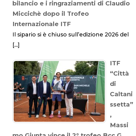
bilancio e i ringraziamenti di Claudio
Miccichè dopo il Trofeo
Internazionale ITF
Il sipario si è chiuso sull’edizione 2026 del
[…]
ITF
“Città
di
Caltani
ssetta”
,
Massi
mo Giunta vince il 2° trofeo Bcc G.