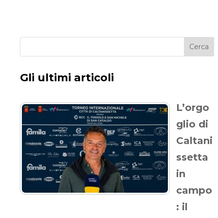
Cerca
Gli ultimi articoli
L’orgo
glio di
Caltani
ssetta
in
campo
: il