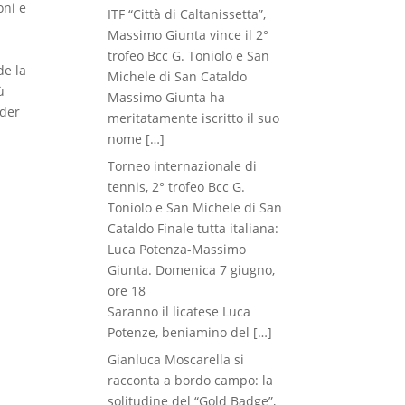
oni e
ITF “Città di Caltanissetta”,
Massimo Giunta vince il 2°
trofeo Bcc G. Toniolo e San
de la
Michele di San Cataldo
ù
Massimo Giunta ha
nder
meritatamente iscritto il suo
nome
[…]
Torneo internazionale di
tennis, 2° trofeo Bcc G.
Toniolo e San Michele di San
Cataldo Finale tutta italiana:
Luca Potenza-Massimo
Giunta. Domenica 7 giugno,
ore 18
Saranno il licatese Luca
Potenze, beniamino del
[…]
Gianluca Moscarella si
racconta a bordo campo: la
solitudine del “Gold Badge”,