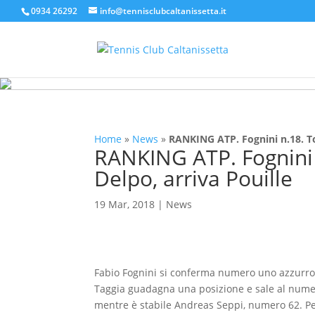
0934 26292
info@tennisclubcaltanissetta.it
Home
»
News
»
RANKING ATP. Fognini n.18. Top
RANKING ATP. Fognini n
Delpo, arriva Pouille
19 Mar, 2018
|
News
Fabio Fognini si conferma numero uno azzurro n
Taggia guadagna una posizione e sale al numero
mentre è stabile Andreas Seppi, numero 62. Pe