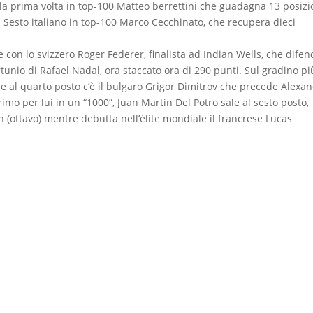
r la prima volta in top-100 Matteo berrettini che guadagna 13 posizi
 Sesto italiano in top-100 Marco Cecchinato, che recupera dieci
e con lo svizzero Roger Federer, finalista ad Indian Wells, che difen
unio di Rafael Nadal, ora staccato ora di 290 punti. Sul gradino pi
e al quarto posto c’è il bulgaro Grigor Dimitrov che precede Alexa
rimo per lui in un “1000”, Juan Martin Del Potro sale al sesto posto,
ottavo) mentre debutta nell’élite mondiale il francrese Lucas