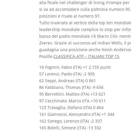
alla finale nel challenger di Irving irrompe pe
si va ad accomodare sulla poltrona numero 95.
posizioni e risale al numero 97.
Tutto invariato al vertice della top ten mondial
leadership mondiale complice lo stop per infort
basso del podio mondiale c’è Marin Cilic mentr
Zverev. Grazie al successo ad Indian Wells, il p
guadagna una posizione anche Kevin Anderson (
Pouille.
CLASSIFICA ATP – ITALIANI TOP 15
18 Fognini, Fabio (ITA) +1 2.155 punti
57 Lorenzi, Paolo (ITA) -2 905
62 Seppi, Andreas (ITA) 0 861
86 Fabbiano, Thomas (ITA) -9 656
95 Berrettini, Matteo (ITA) +13 621
97 Cecchinato, Marco (ITA +10 611
123 Travaglia, Stefano (ITA) 0 464
161 Giannessi, Alessandro (ITA) +1 344
162 Sonego, Lorenzo (ITA) -2 337
165 Bolelli, Simone (ITA) -13 332