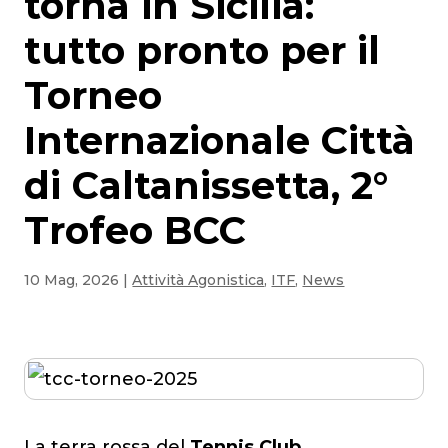
torna in Sicilia:
tutto pronto per il
Torneo
Internazionale Città
di Caltanissetta, 2°
Trofeo BCC
10 Mag, 2026
|
Attività Agonistica
,
ITF
,
News
La terra rossa del
Tennis Club