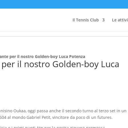
Il Tennis Club
Le attiv
nte per il nostro Golden-boy Luca Potenza
per il nostro Golden-boy Luca
unisino Oukaa, oggi passa anche il secondo turno al terzo set in un
604 al mondo Gabriel Petit, vincitore da poco di un futures.
nisia e i primi punti Atp per la nostra giovane promessa.