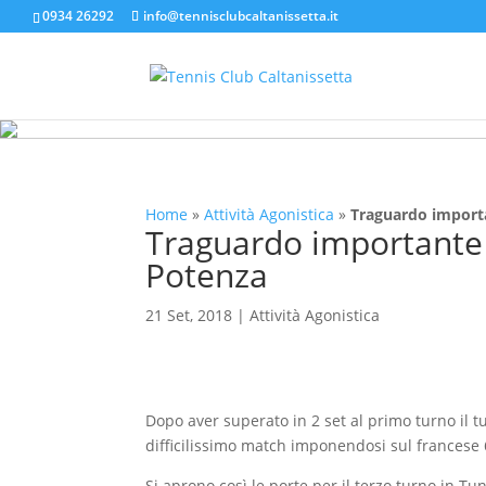
0934 26292
info@tennisclubcaltanissetta.it
Home
»
Attività Agonistica
»
Traguardo importa
Traguardo importante 
Potenza
21 Set, 2018
|
Attività Agonistica
Dopo aver superato in 2 set al primo turno il t
difficilissimo match imponendosi sul francese 
Si aprono così le porte per il terzo turno in Tu