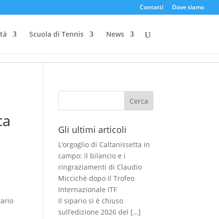
Contatti
Dove siamo
ità
Scuola di Tennis
News
Cerca
ca
Gli ultimi articoli
L’orgoglio di Caltanissetta in
campo: il bilancio e i
ringraziamenti di Claudio
Miccichè dopo il Trofeo
Internazionale ITF
rario
Il sipario si è chiuso
sull’edizione 2026 del
[…]