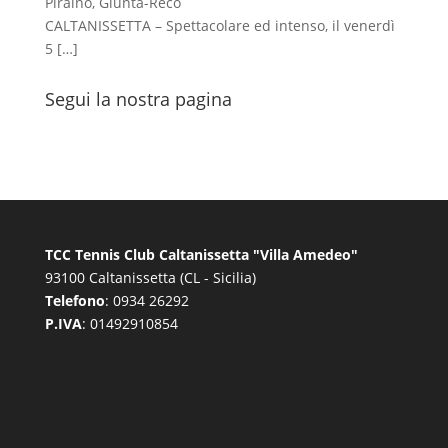
Piraino, Giunta-Reco
CALTANISSETTA – Spettacolare ed intenso, il venerdì
5
[…]
Segui la nostra pagina
TCC Tennis Club Caltanissetta "Villa Amedeo"
93100 Caltanissetta (CL - Sicilia)
Telefono
: 0934 26292
P.IVA
: 01492910854