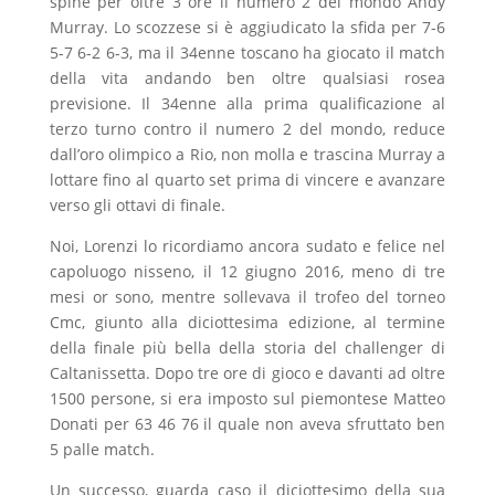
spine per oltre 3 ore il numero 2 del mondo Andy
Murray. Lo scozzese si è aggiudicato la sfida per 7-6
5-7 6-2 6-3, ma il 34enne toscano ha giocato il match
della vita andando ben oltre qualsiasi rosea
previsione. Il 34enne alla prima qualificazione al
terzo turno contro il numero 2 del mondo, reduce
dall’oro olimpico a Rio, non molla e trascina Murray a
lottare fino al quarto set prima di vincere e avanzare
verso gli ottavi di finale.
Noi, Lorenzi lo ricordiamo ancora sudato e felice nel
capoluogo nisseno, il 12 giugno 2016, meno di tre
mesi or sono, mentre sollevava il trofeo del torneo
Cmc, giunto alla diciottesima edizione, al termine
della finale più bella della storia del challenger di
Caltanissetta. Dopo tre ore di gioco e davanti ad oltre
1500 persone, si era imposto sul piemontese Matteo
Donati per 63 46 76 il quale non aveva sfruttato ben
5 palle match.
Un successo, guarda caso il diciottesimo della sua