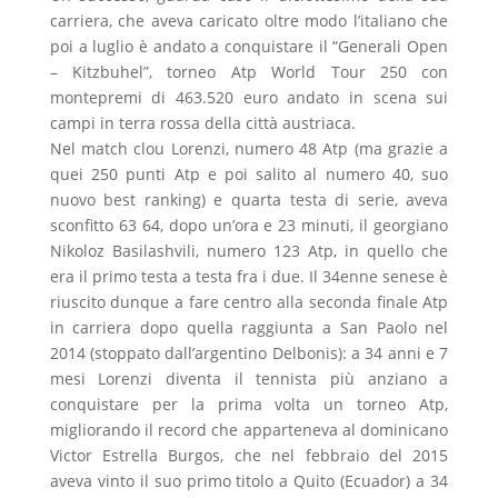
carriera, che aveva caricato oltre modo l’italiano che
poi a luglio è andato a conquistare il “Generali Open
– Kitzbuhel”, torneo Atp World Tour 250 con
montepremi di 463.520 euro andato in scena sui
campi in terra rossa della città austriaca.
Nel match clou Lorenzi, numero 48 Atp (ma grazie a
quei 250 punti Atp e poi salito al numero 40, suo
nuovo best ranking) e quarta testa di serie, aveva
sconfitto 63 64, dopo un’ora e 23 minuti, il georgiano
Nikoloz Basilashvili, numero 123 Atp, in quello che
era il primo testa a testa fra i due. Il 34enne senese è
riuscito dunque a fare centro alla seconda finale Atp
in carriera dopo quella raggiunta a San Paolo nel
2014 (stoppato dall’argentino Delbonis): a 34 anni e 7
mesi Lorenzi diventa il tennista più anziano a
conquistare per la prima volta un torneo Atp,
migliorando il record che apparteneva al dominicano
Victor Estrella Burgos, che nel febbraio del 2015
aveva vinto il suo primo titolo a Quito (Ecuador) a 34