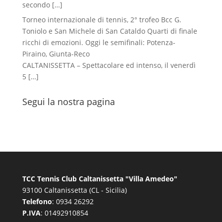
secondo
[…]
Torneo internazionale di tennis, 2° trofeo Bcc G.
Toniolo e San Michele di San Cataldo Quarti di finale
ricchi di emozioni. Oggi le semifinali: Potenza-
Piraino, Giunta-Reco
CALTANISSETTA – Spettacolare ed intenso, il venerdì
5
[…]
Segui la nostra pagina
TCC Tennis Club Caltanissetta "Villa Amedeo"
93100 Caltanissetta (CL - Sicilia)
Telefono
: 0934 26292
P.IVA
: 01492910854