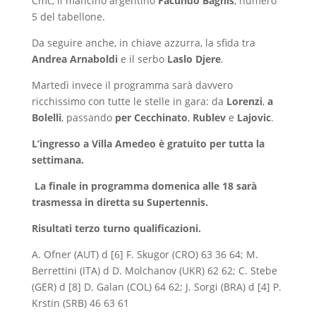
Cmc, il mancino argentino
Facundo Bagnis
, numero
5 del tabellone.
Da seguire anche, in chiave azzurra, la sfida tra
Andrea Arnaboldi
e il serbo
Laslo Djere
.
Martedì invece il programma sarà davvero
ricchissimo con tutte le stelle in gara: da
Lorenzi
,
a
Bolelli
, passando
per Cecchinato
,
Rublev
e
Lajovic
.
L’ingresso a Villa Amedeo è gratuito per tutta la
settimana.
La finale in programma domenica alle 18 sarà
trasmessa in diretta su Supertennis.
Risultati terzo turno qualificazioni.
A. Ofner (AUT) d [6] F. Skugor (CRO) 63 36 64; M.
Berrettini (ITA) d D. Molchanov (UKR) 62 62; C. Stebe
(GER) d [8] D. Galan (COL) 64 62; J. Sorgi (BRA) d [4] P.
Krstin (SRB) 46 63 61