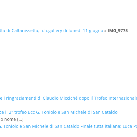
tà di Caltanissetta, fotogallery di lunedì 11 giugno
»
IMG_9775
o e i ringraziamenti di Claudio Miccichè dopo il Trofeo Internazional
ce il 2° trofeo Bcc G. Toniolo e San Michele di San Cataldo
suo nome
[…]
 G. Toniolo e San Michele di San Cataldo Finale tutta italiana: Luc