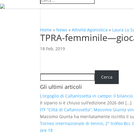
Home
»
News
»
Attività Agonistica
»
Laura Lo S
TPRA-femminile—gioca
18 Feb, 2019
Cerca
Cerca
Gli ultimi articoli
L’orgoglio di Caltanissetta in campo: il bilanci
Il sipario si è chiuso sull’edizione 2026 del
[…]
ITF “Città di Caltanissetta”, Massimo Giunta vin
Massimo Giunta ha meritatamente iscritto il 
Torneo internazionale di tennis, 2° trofeo Bcc
ore 18