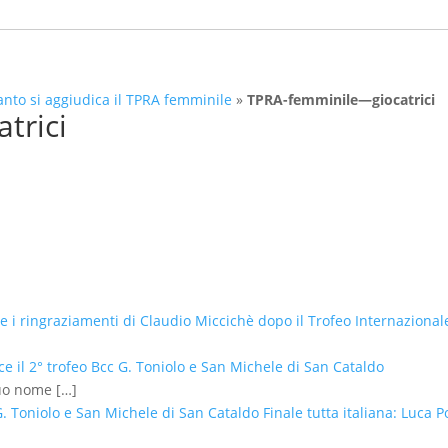
anto si aggiudica il TPRA femminile
»
TPRA-femminile—giocatrici
trici
o e i ringraziamenti di Claudio Miccichè dopo il Trofeo Internazional
ce il 2° trofeo Bcc G. Toniolo e San Michele di San Cataldo
suo nome
[…]
 G. Toniolo e San Michele di San Cataldo Finale tutta italiana: Luc