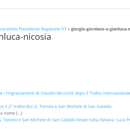
ano eletto Presidente Regionale FIT
»
giorgio-giordano-e-gianluca-n
nluca-nicosia
o e i ringraziamenti di Claudio Miccichè dopo il Trofeo Internazional
ce il 2° trofeo Bcc G. Toniolo e San Michele di San Cataldo
suo nome
[…]
 G. Toniolo e San Michele di San Cataldo Finale tutta italiana: Luc