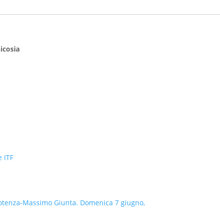
icosia
e ITF
a Potenza-Massimo Giunta. Domenica 7 giugno,