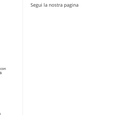
Segui la nostra pagina
” con
di
a