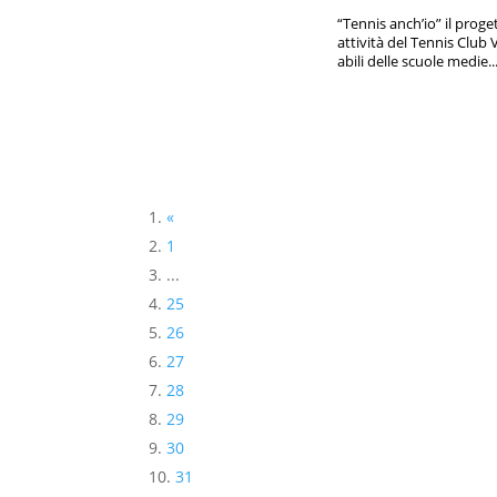
“Tennis anch’io” il proge
attività del Tennis Club
abili delle scuole medie..
«
1
...
25
26
27
28
29
30
31