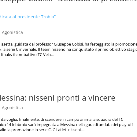
à Agonistica
issetta, guidata dal professor Giuseppe Cobisi, ha festeggiato la promozion
, la serie C invernale. Il team nisseno ha conquistato il primo obiettivo stagi
inale, il combattivo TC Vela...
Messina: nisseni pronti a vincere
à Agonistica
ta voglia, finalmente, di scendere in campo anima la squadra del TC
ca 14 febbraio sarà impegnata a Messina nella gara di andata dei play-off
alio la promozione in serie C. Gli atleti nisseni,...