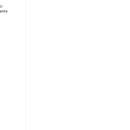
ci
mente