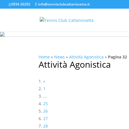
0934 26292
info@tennisclubcaltanissetta.it
Home
»
News
»
Attività Agonistica
»
Pagina 32
Attività Agonistica
«
1
...
25
26
27
28