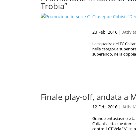
Trobia”
23 Feb, 2016
|
Attivit
La squadra del TC Caltan
nella categoria superiore
superando, nella doppia f
Finale play-off, andata a 
12 Feb, 2016
|
Attivit
Grande entusiasmo e tan
Caltanissetta che domeni
contro il CT Vela “A”: in p