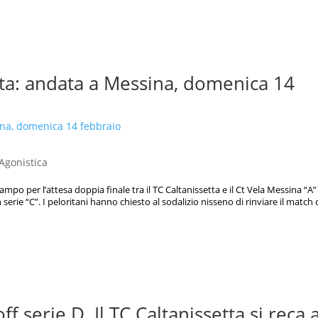
iata: andata a Messina, domenica 14
 Agonistica
ampo per l’attesa doppia finale tra il TC Caltanissetta e il Ct Vela Messina “A
 serie “C”. I peloritani hanno chiesto al sodalizio nisseno di rinviare il match 
f serie D. Il TC Caltanissetta si reca 