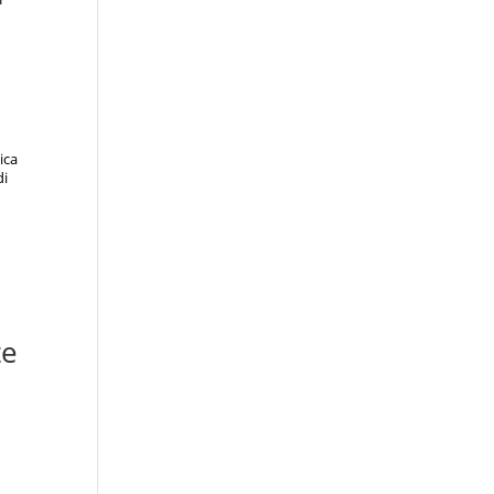
ica
di
te