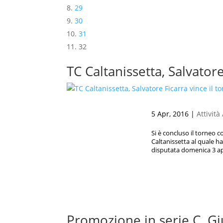
29
30
31
32
TC Caltanissetta, Salvator
5 Apr, 2016
|
Attività
Si è concluso il torneo c
Caltanissetta al quale ha
disputata domenica 3 apr
Promozione in serie C. Gi